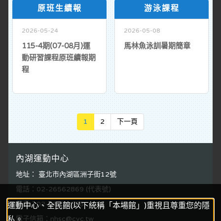
原班生續報
游泳課程
2026-05-24
2026-05-08
115-4期(07-08月)運
馬林魚泳訓暑期簡章
動研習課程原班續報期
程
Next
1
2
下一頁
內湖運動中心
地址： 臺北市內湖區洲子街12號
電話：02-26562869 (代表號)
傳真：02-26270578
運動中心、全民館(以下統稱「本場館」)重視且尊重您的隱
私。
電子信箱：nhsc@cyc.tw