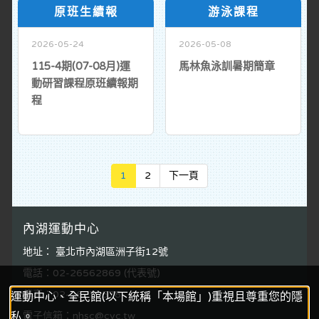
原班生續報
游泳課程
2026-05-24
2026-05-08
115-4期(07-08月)運
馬林魚泳訓暑期簡章
動研習課程原班續報期
程
Next
1
2
下一頁
內湖運動中心
地址： 臺北市內湖區洲子街12號
電話：02-26562869 (代表號)
傳真：02-26270578
運動中心、全民館(以下統稱「本場館」)重視且尊重您的隱
私。
電子信箱：nhsc@cyc.tw